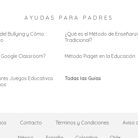
AYUDAS PARA PADRES
del Bullying y Cómo
¿Qué es el Método de Enseñanz
lo
Tradicional?
 Google Classroom?
Método Piaget en la Educación
ores Juegos Educativos
Todas las Guías
ños
mos
Contacto
Términos y Condiciones
Aviso 
México
España
Colombia
Chile