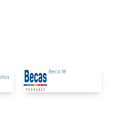
Beca 18
iños