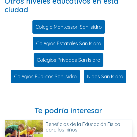
Otros niveles educativos en esta
ciudad
Colegio Montessori San Isidro
Colegios Estatales San Isidro
Colegios Privados San Isidro
Colegios Públicos San Isidro
Nidos San Isidro
Te podría interesar
Beneficios de la Educación Física
para los niños