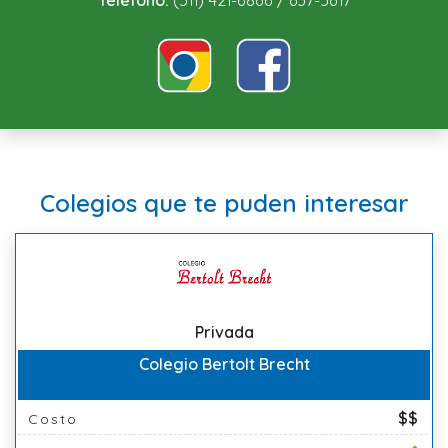
Teléfono:
(511) 421-6866 / 637-5617
Colegios que te puden interesar
Privada
Colegio Bertolt Brecht
$$
Costo