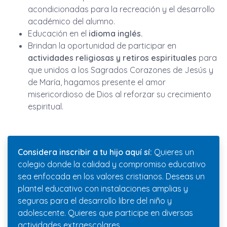
acondicionadas para la recreación y el desarrollo
académico del alumno.
Educación en el
idioma inglés.
Brindan la oportunidad de participar en
actividades religiosas
y retiros espirituales
para
que unidos a los Sagrados Corazones de Jesús y
de María, hagamos presente el amor
misericordioso de Dios al reforzar su crecimiento
espiritual.
Considera inscribir a tu hijo aquí sí:
Quieres un
colegio donde la calidad y compromiso educativo
sea enfocada en los valores cristianos. Deseas un
plantel educativo con instalaciones amplias y
seguras para el desarrollo libre del niño y
adolescente. Quieres que participe en diversas
actividades extraescolares.