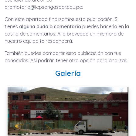
promotoria@iepsangaspar.edu.pe
.
Con este apartado finalizamos esta publicación. Si
tienes
alguna duda o comentario
puedes hacerla en la
casilla de comentarios. A la brevedad un miembro de
nuestro equipo te responderá.
También puedes compartir esta publicación con tus
conocidos. Así podrán tener otra opción para analizar.
Galería