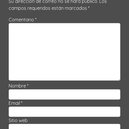
Su dirección de correo no se hará público.
Los
campos requeridos están marcados
*
Comentario *
Nombre *
Email *
Sitio web