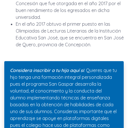
Concesión que fue otorgada en el año 2017 por el
buen rendimiento de los egresados en dicha
universidad.
En el año 2017 obtuvo el primer puesto en las
Olimpiadas de Lecturas Literarias de la Institución
Educativa San José, que se encuentra en San José
de Quero, provincia de Concepción.
Considera inscribir a tu hijo aquí si
: Quieres que tu
hijo tenga una formación integral personalizada
pues el programa San Gaspar desarrolla la
voluntad, el conocimiento y la conducta del
alumno implementando técnicas de enseñanza
basadas en la obtención de habilidades de cada
uno de sus alumnos. Consideras importante que el
aprendizaje se apoye en plataformas digitales
pues el colegio hace uso de plataformas como