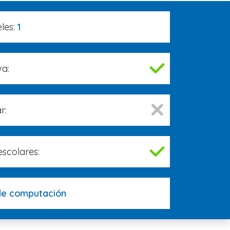
les:
1
va:
r:
escolares:
de computación