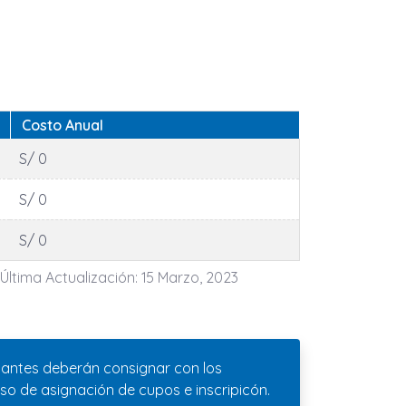
Costo Anual
S/ 0
S/ 0
S/ 0
 Última Actualización: 15 Marzo, 2023
entantes deberán consignar con los
so de asignación de cupos e inscripicón.