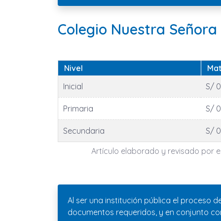
Colegio Nuestra Señora
Nivel
Mat
Inicial
S/ 0
Primaria
S/ 0
Secundaria
S/ 0
Artículo elaborado y revisado por el
Al ser una institución pública el proceso 
documentos requeridos, y en conjunto con 