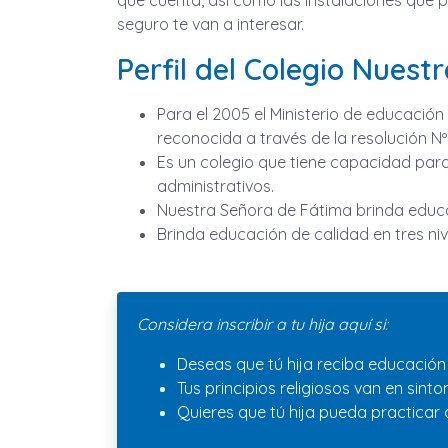
que cuenta, así como las instalaciones que 
seguro te van a interesar.
Perfil del Colegio Nues
Para el 2005 el Ministerio de educació
reconocida a través de la resolución Nº 
Es un colegio que tiene capacidad par
administrativos.
Nuestra Señora de Fátima brinda educa
Brinda educación de calidad en tres nive
Considera inscribir a tu hija aquí si:
Deseas que tú hija reciba educación 
Tus principios religiosos van en sin
Quieres que tú hija pueda practicar a