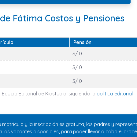
 de Fátima Costos y Pensiones
rícula
Pensión
S/ 0
S/ 0
S/ 0
 Equipo Editorial de Kidstudia, siguiendo la
politica editorial
-
de matrícula y la inscripción es gratuita, los padres y repres
las vacantes disponibles, para poder llevar a cabo el proce