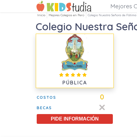
Mejores C
Inicio
Mejores Colegios en Perú
Colegio Nuestra Señora de Fátim
Colegio Nuestra Señ
PÚBLICA
0
COSTOS
BECAS
PIDE INFORMACIÓN