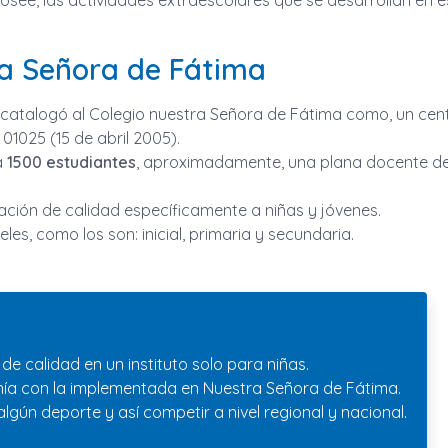
posee, las actividades extraescolares que se desarrollan en 
tra Señora de Fátima
n catalogó al Colegio nuestra Señora de Fátima como, un cen
01025 (15 de abril 2005).
a
1500 estudiantes
, aproximadamente, una plana docente de 
ción de calidad específicamente a niñas y jóvenes.
les, como los son: inicial, primaria y secundaria.
de calidad en un instituto solo para niñas.
tonía con la implementada en Nuestra Señora de Fátima.
lgún deporte y así competir a nivel regional y nacional.