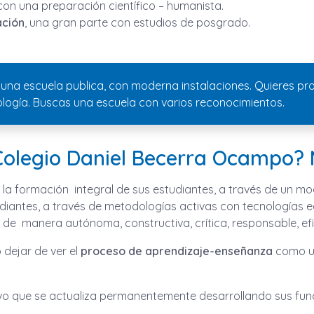
on una preparación científico – humanista.
ación
, una gran parte con estudios de posgrado.
cas una escuela publica, con moderna instalaciones. Quieres
nología. Buscas una escuela con varios reconocimientos.
Colegio Daniel Becerra Ocampo?
la formación integral de sus estudiantes, a través de un m
udiantes, a través de metodologías activas con tecnologías 
de manera autónoma, constructiva, crítica, responsable, efic
dejar de ver el
proceso de aprendizaje-enseñanza
como 
vo que se actualiza permanentemente desarrollando sus fun