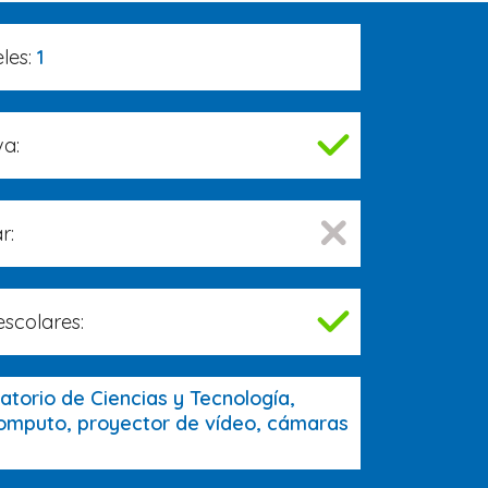
les:
1
va:
r:
escolares:
atorio de Ciencias y Tecnología,
omputo, proyector de vídeo, cámaras