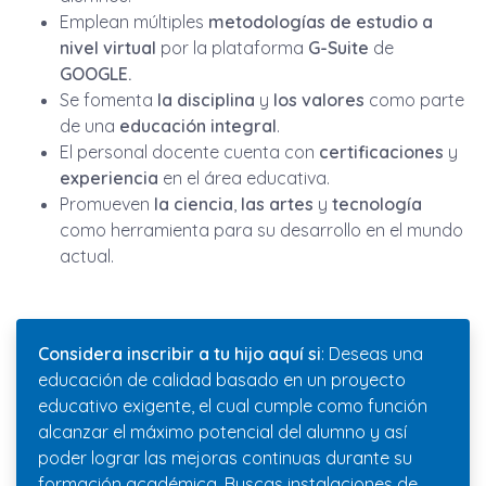
Emplean múltiples
metodologías de estudio a
nivel virtual
por la plataforma
G-Suite
de
GOOGLE.
Se fomenta
la disciplina
y
los valores
como parte
de una
educación integral
.
El personal docente cuenta con
certificaciones
y
experiencia
en el área educativa.
Promueven
la ciencia
,
las artes
y
tecnología
como herramienta para su desarrollo en el mundo
actual.
Considera inscribir a tu hijo aquí si
: Deseas una
educación de calidad basado en un proyecto
educativo exigente, el cual cumple como función
alcanzar el máximo potencial del alumno y así
poder lograr las mejoras continuas durante su
formación académica. Buscas instalaciones de