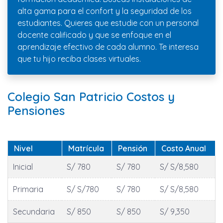
alta gama para el confort y la seguridad de los
estudiantes. Quieres que estudie con un personal
docente calificado y que se enfoque en el
aprendizaje efectivo de cada alumno. Te interesa
que tu hijo reciba clases virtuales.
Colegio San Patricio Costos y
Pensiones
Nivel
Matrícula
Pensión
Costo Anual
Inicial
S/ 780
S/ 780
S/ S/8,580
Primaria
S/ S/780
S/ 780
S/ S/8,580
Secundaria
S/ 850
S/ 850
S/ 9,350