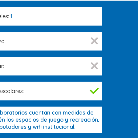
les:
1
va:
r:
escolares:
aboratorios cuentan con medidas de
n los espacios de juego y recreación,
tadores y wifi institucional.