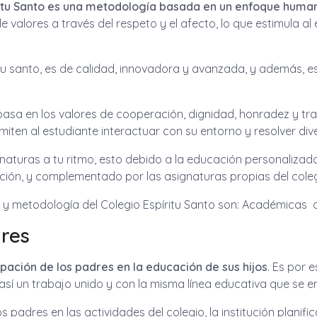
íritu Santo es una metodología basada en un enfoque
human
valores a través del respeto y el afecto, lo que estimula al 
tu santo, es de calidad, innovadora y avanzada, y además, e
e basa en los valores de cooperación, dignidad, honradez y t
en al estudiante interactuar con su entorno y resolver div
aturas a tu ritmo, esto debido a la educación personalizada 
ación, y complementado por las asignaturas propias del coleg
 y metodología del Colegio Espíritu Santo son: Académicas d
dres
cipación de los padres en la educación de sus hijos
. Es por 
sí un trabajo unido y con la misma línea educativa que se en
padres en las actividades del colegio, la institución planif