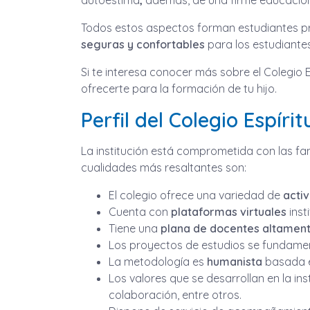
autoestima
,
además, de una firme educación
Todos estos aspectos forman estudiantes pr
seguras y confortables
para los estudiantes
Si te interesa conocer más sobre el Colegio E
ofrecerte para la formación de tu hijo.
Perfil del Colegio Espíri
La institución está comprometida con las fam
cualidades más resaltantes son:
El colegio ofrece una variedad de
acti
Cuenta con
plataformas virtuales
inst
Tiene una
plana de docentes altamen
Los proyectos de estudios se fundam
La metodología es
humanista
basada e
Los valores que se desarrollan en la ins
colaboración, entre otros.