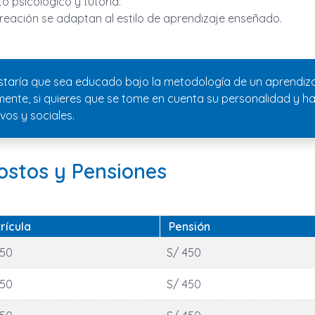
 psicológico y tutoría.
reación se adaptan al estilo de aprendizaje enseñado.
staría que sea educado bajo la metodología de un aprendiz
lmente, si quieres que se tome en cuenta su personalidad y 
vos y sociales.
Costos y Pensiones
rícula
Pensión
450
S/ 450
450
S/ 450