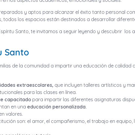
 en los aspectos académicos, emocionales y sociales.
eparados y aptos para alcanzar el éxito tanto personal co
, todos los espacios están destinados a desarrollar diferent
spíritu Santo, te invitamos a seguir leyendo y descubrir los 
tu Santo
ilias de la comunidad a impartir una educación de calidad a 
vidades extraescolares,
que incluyen talleres artísticos y m
itucionales para las clases en línea.
te capacitado
para impartir las diferentes asignaturas disp
entan en una
educación personalizada.
n valores.
titución son: el amor, el compañerismo, el trabajo en equipo, 