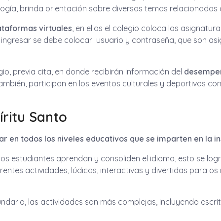
gía, brinda orientación sobre diversos temas relacionados co
ataformas virtuales
, en ellas el colegio coloca las asignatu
a ingresar se debe colocar usuario y contraseña, que son a
gio, previa cita, en donde recibirán información del
desempeño
También, participan en los eventos culturales y deportivos c
íritu Santo
ar en todos los niveles educativos que se imparten en la ins
 los estudiantes aprendan y consoliden el idioma, esto se lo
ntes actividades, lúdicas, interactivas y divertidas para os 
undaria, las actividades son más complejas, incluyendo escrit