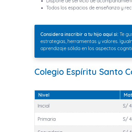
Dispone de servicio de acompañamiento
Todos los espacios de enseñanza y rec
Considera inscribir a tu hijo aquí si:
Te gu
estrategias, herramientas y valores. Igua
aprendizaje sólida en los aspectos cogniti
Colegio Espíritu Santo 
Nivel
Mat
Inicial
S/ 
Primaria
S/ 