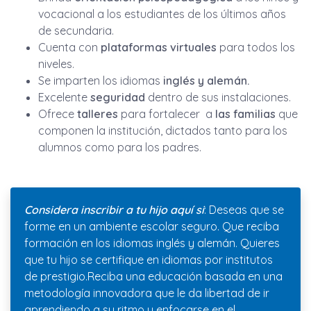
vocacional a los estudiantes de los últimos años
de secundaria.
Cuenta con
plataformas virtuales
para todos los
niveles.
Se imparten los idiomas
inglés y alemán.
Excelente
seguridad
dentro de sus instalaciones.
Ofrece
talleres
para fortalecer a
las familias
que
componen la institución, dictados tanto para los
alumnos como para los padres.
Considera inscribir a tu hijo aquí si
: Deseas que se
forme en un ambiente escolar seguro. Que reciba
formación en los idiomas inglés y alemán. Quieres
que tu hijo se certifique en idiomas por institutos
de prestigio.Reciba una educación basada en una
metodología innovadora que le da libertad de ir
aprendiendo a su ritmo y enfocarse en el