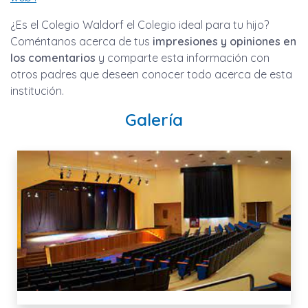
¿Es el Colegio Waldorf el Colegio ideal para tu hijo?
Coméntanos acerca de tus
impresiones y opiniones en
los comentarios
y comparte esta información con
otros padres que deseen conocer todo acerca de esta
institución.
Galería