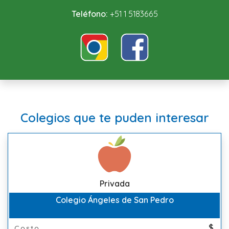
Teléfono:
+51 1 5183665
Colegios que te puden interesar
Privada
Colegio Ángeles de San Pedro
$
Costo