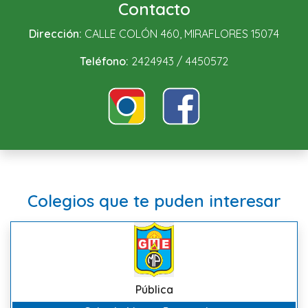
Contacto
Dirección:
CALLE COLÓN 460, MIRAFLORES 15074
Teléfono:
2424943 / 4450572
Colegios que te puden interesar
Pública