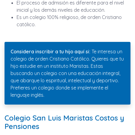
El proceso de admisión es diferente para el nivel
inicial y los demás niveles de educación.
Es un colegio 100% religioso, de orden Cristiano
católico.
Considera inscribir a tu hijo aquí si:
Te interesa un
colegio de orden Cristiano Católico. Quieres que tu
hijo estudie en un instituto Maristas. Estas
buscando un colegio con una educación integral,
que abarque lo espiritual, intelectual y deportivo.
Prefieres un colegio donde se implemente el
lenguaje inglés.
Colegio San Luis Maristas Costos y
Pensiones