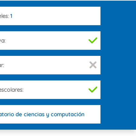
les:
1
va:
r:
escolares:
atorio de ciencias y computación