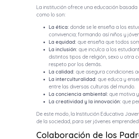
La institución ofrece una educación basada 
como lo son:
La ética:
donde se le enseña a los estud
convivencia; formando así niños y jóv
La equidad:
que enseña que todos somo
La inclusión:
que inculca a los estudia
distintos tipos de religión, sexo u ot
respeto por los demás.
La calidad:
que asegura condiciones a
La interculturalidad:
que educa y enseña
entre las diversas culturas del mundo.
La conciencia ambiental:
que motiva y 
La creatividad y la innovación:
que per
De este modo, la Institución Educativa Javi
de la sociedad, para ser jóvenes emprendedor
Colaboración de los Padr