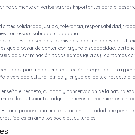
principalmente en varios valores importantes para el desarro
iantes solidaridad,justicia, tolerancia, responsabilidad, tra
enes con responsabilidad ciudadana.
s iguales y poseemos las mismas oportunidades de estudio,
ntes que a pesar de contar con alguna discapacidad, pertenec
ra causa de discriminación, todos somos iguales y contamos c
decuadas para una buena educación integral, abierta y per
 diversidad cultural, étnica y lengua del país, el respeto a l
enseña el respeto, cuidado y conservación de la naturaleza
mite a los estudiantes adquirir nuevos conocimientos en todo
er Heraud proporciona una educación de calidad que permite 
es, líderes en ámbitos sociales, culturales.
es