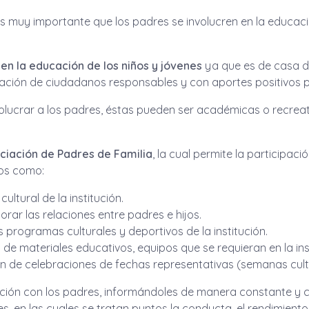
es muy importante que los padres se involucren en la educaci
 en la educación de los niños y jóvenes
ya que es de casa d
ación de ciudadanos responsables y con aportes positivos p
volucrar a los padres, éstas pueden ser académicas o recreati
ociación de Padres de Familia
, la cual permite la participac
tos como:
ultural de la institución.
orar las relaciones entre padres e hijos.
s programas culturales y deportivos de la institución.
de materiales educativos, equipos que se requieran en la inst
ión de celebraciones de fechas representativas (semanas cultu
ión con los padres, informándoles de manera constante y co
es, en las cuales se tratan puntos la conducta, el rendimient