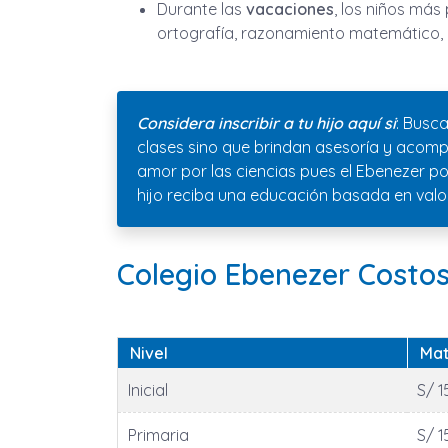
Durante las
vacaciones
, los niños más
ortografía, razonamiento matemático, 
Considera inscribir a tu hijo aquí si
: Busca
clases sino que brindan asesoría y acomp
amor por las ciencias pues el Ebenezer p
hijo reciba una educación basada en valor
Colegio Ebenezer Costos
Nivel
Mat
Inicial
S/ 1
Primaria
S/ 1