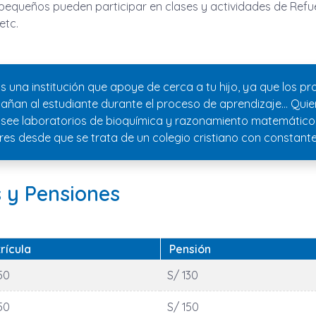
 pequeños pueden participar en clases y actividades de Refu
etc.
s una institución que apoye de cerca a tu hijo, ya que los pro
añan al estudiante durante el proceso de aprendizaje… Quier
osee laboratorios de bioquímica y razonamiento matemático
es desde que se trata de un colegio cristiano con constante 
 y Pensiones
rícula
Pensión
50
S/ 130
50
S/ 150