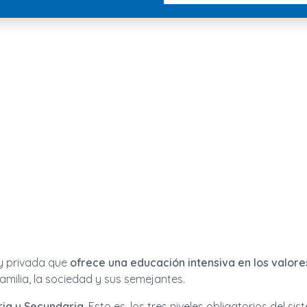
 y privada que
ofrece una educación intensiva en los valores 
ilia, la sociedad y sus semejantes.
ria y Secundaria.
Esto es, los tres niveles obligatorios del si