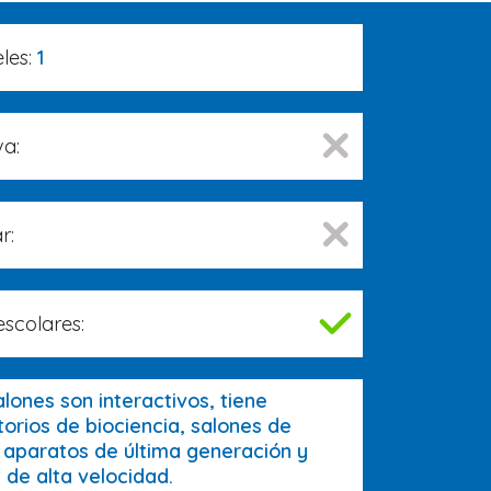
les:
1
va:
r:
escolares:
alones son interactivos, tiene
orios de biociencia, salones de
aparatos de última generación y
 de alta velocidad.