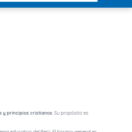
y principios cristianos.
Su propósito es
stema educativo del Perú. El horario general es