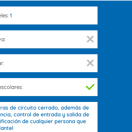
les:
1
va:
r:
escolares:
as de circuito cerrado, además de
ancia, control de entrada y salida de
ificación de cualquier persona que
lantel