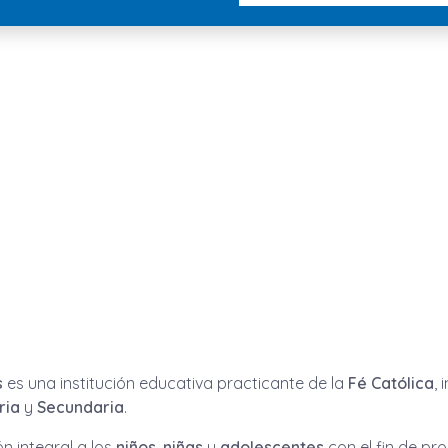
s
es una institución educativa practicante de la
Fé Católica
,
ria
y
Secundaria
.
n integral a los
niños
,
niñas
y
adolescentes
con el fin de p