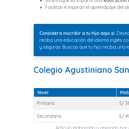
Su enfoque es impartir una
educación 
Facilitan e inspiran el aprendizaje del 
Considera inscribir a tu hijo aquí si
: Dese
reciba una educación del idioma inglés c
y seguras. Buscas que tu hijo reciba una
Colegio Agustiniano San
Nivel
Mat
Primaria
S/ 3
Secundaria
S/ 4
Artículo elaborado y revisado por e