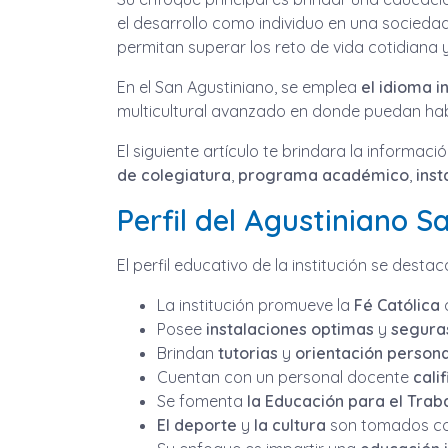
el desarrollo como individuo en una socied
permitan superar los reto de vida cotidiana y
En el San Agustiniano, se emplea
el idioma 
multicultural avanzado en donde puedan habla
El siguiente artículo te brindara la informac
de colegiatura
,
programa académico
,
ins
Perfil del Agustiniano S
El perfil educativo de la institución se destac
La institución promueve la
Fé Católica
c
Posee
instalaciones optimas
y
segura
Brindan
tutorias
y
orientación person
Cuentan con un personal docente
cali
Se fomenta
la Educación para el Trab
El deporte
y
la cultura
son tomados com