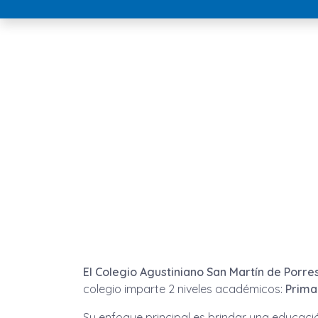
El Colegio Agustiniano San Martín de Porre
colegio imparte 2 niveles académicos:
Prima
Su enfoque principal es brindar una educació