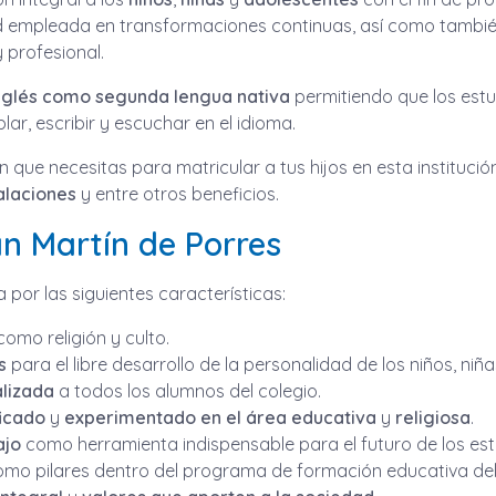
ad empleada en transformaciones continuas, así como tambié
 profesional.
inglés como segunda lengua nativa
permitiendo que los est
r, escribir y escuchar en el idioma.
ión que necesitas para matricular a tus hijos en esta instituc
talaciones
y entre otros beneficios.
an Martín de Porres
a por las siguientes características:
omo religión y culto.
s
para el libre desarrollo de la personalidad de los niños, niñ
alizada
a todos los alumnos del colegio.
ficado
y
experimentado en el área educativa
y
religiosa
.
ajo
como herramienta indispensable para el futuro de los est
o pilares dentro del programa de formación educativa del i