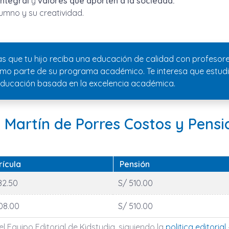
integral
y
valores que aporten a la sociedad.
alumno y su creatividad.
as que tu hijo reciba una educación de calidad con profeso
omo parte de su programa académico. Te interesa que estudie
 educación basada en la excelencia académica.
 Martín de Porres Costos y Pensi
rícula
Pensión
82.50
S/ 510.00
08.00
S/ 510.00
l Equipo Editorial de Kidstudia, siguiendo la
politica editorial