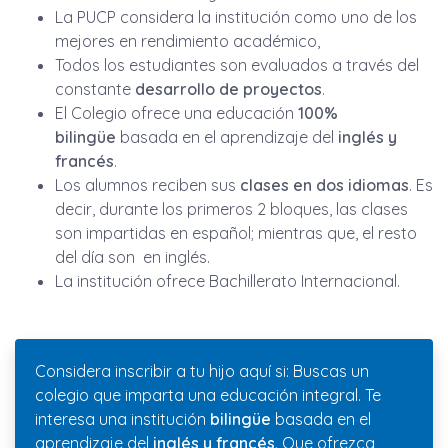
La PUCP considera la institución como uno de los
mejores en rendimiento académico,
Todos los estudiantes son evaluados a través del
constante
desarrollo de proyectos
.
El Colegio ofrece una educación
100%
bilingüe
basada en el aprendizaje del
inglés y
francés
.
Los alumnos reciben sus
clases en dos idiomas
. Es
decir, durante los primeros 2 bloques, las clases
son impartidas en español; mientras que, el resto
del día son en inglés.
La institución ofrece Bachillerato Internacional.
Considera inscribir a tu hijo aquí si: Buscas un
colegio que imparta una educación integral. Te
interesa una institución
bilingüe
basada en el
aprendizaje del
inglés y francés
. Que ofrezca