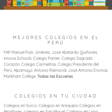
MEJORES COLEGIOS EN EL
PERÚ
FAP Manuel Polo Jiménez
Jose Abelardo Quiñones
Innova Schools
Colegio Pamer
Colegio Sagrado
Corazón
Colegio Carmelitas
Colegio Presidente del
Perú
Alpamayo
Antonio Raimondi
José Antonio Encinas
Markham College
Todas las Escuelas
COLEGIOS EN TU CIUDAD
Colegios en Surco
Colegios en Arequipa
Colegios en
Miraflores
colegios en San Miguel
Colegios en Lima