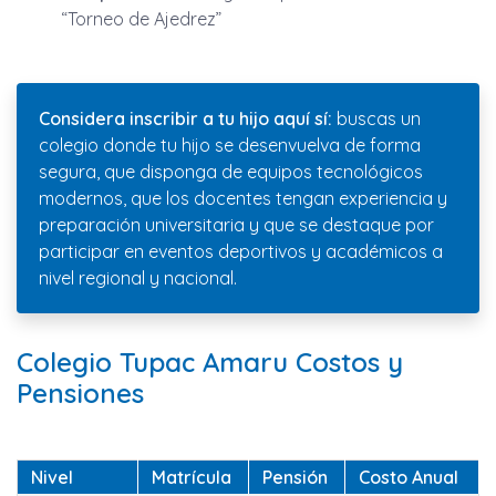
“Torneo de Ajedrez”
Considera inscribir a tu hijo aquí sí:
buscas un
colegio donde tu hijo se desenvuelva de forma
segura, que disponga de equipos tecnológicos
modernos, que los docentes tengan experiencia y
preparación universitaria y que se destaque por
participar en eventos deportivos y académicos a
nivel regional y nacional.
Colegio Tupac Amaru Costos y
Pensiones
Nivel
Matrícula
Pensión
Costo Anual