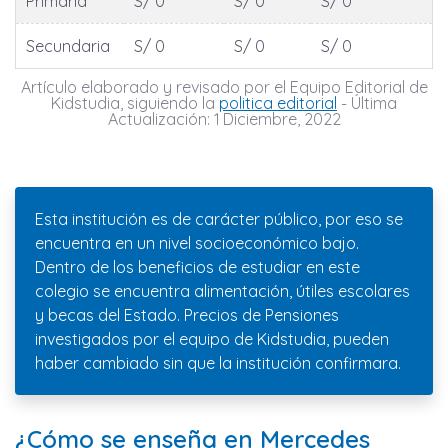
Primaria
S/ 0
S/ 0
S/ 0
Secundaria
S/ 0
S/ 0
S/ 0
Artículo elaborado y revisado por el Equipo Editorial de
Kidstudia, siguiendo la
politica editorial
- Última
Actualización: 1 Diciembre, 2022
Esta institución es de carácter público, por eso se
encuentra en un nivel socioeconómico bajo.
Dentro de los beneficios de estudiar en este
colegio se encuentra alimentación, útiles escolares
y becas del Estado. Precios de Pensiones
investigados por el equipo de Kidstudia, pueden
haber cambiado sin que la institución confirmara.
¿Cómo se enseña en Mercedes