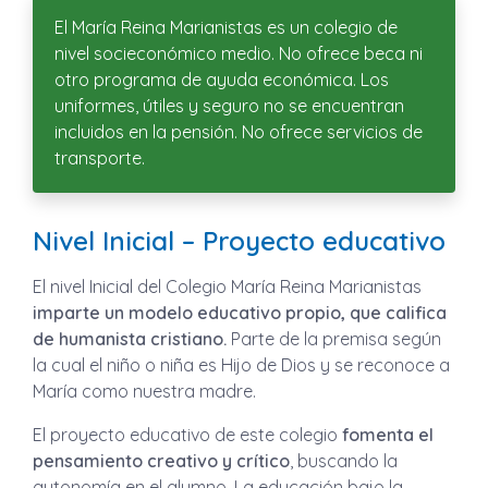
El María Reina Marianistas es un colegio de
nivel socieconómico medio. No ofrece beca ni
otro programa de ayuda económica. Los
uniformes, útiles y seguro no se encuentran
incluidos en la pensión. No ofrece servicios de
transporte.
Nivel Inicial – Proyecto educativo
El nivel Inicial del Colegio María Reina Marianistas
imparte un modelo educativo propio, que califica
de humanista cristiano.
Parte de la premisa según
la cual el niño o niña es Hijo de Dios y se reconoce a
María como nuestra madre.
El proyecto educativo de este colegio
fomenta el
pensamiento creativo y crítico
, buscando la
autonomía en el alumno. La educación bajo la