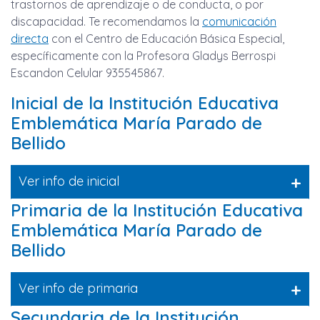
trastornos de aprendizaje o de conducta, o por
discapacidad. Te recomendamos la
comunicación
directa
con el Centro de Educación Básica Especial,
específicamente con la Profesora Gladys Berrospi
Escandon Celular 935545867.
Inicial de la Institución Educativa
Emblemática María Parado de
Bellido
+
Ver info de inicial
Primaria de la Institución Educativa
Emblemática María Parado de
Bellido
+
Ver info de primaria
Secundaria de la Institución