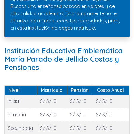
Buscas una enseñanza basada en valores y de
alta calidad académica. Económicamente no te
alcanza para cubrir todas tus necesidades, pues,
en esta institución no pagas matrícula.
Institución Educativa Emblemática
María Parado de Bellido Costos y
Pensiones
Nivel
Matrícula
Pensión
Costo Anual
Inicial
S/ S/. 0
S/ S/. 0
S/ S/. 0
Primaria
S/ S/. 0
S/ S/. 0
S/ S/. 0
Secundaria
S/ S/. 0
S/ S/. 0
S/ S/. 0