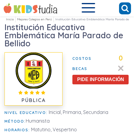
Inicio
Mejores Colegios en Perú
Institución Educativa Emblemática María Parado de Bel
Institución Educativa
Emblemática María Parado de
Bellido
0
COSTOS
BECAS
PIDE INFORMACIÓN
PÚBLICA
Inicial, Primaria, Secundaria
NIVEL EDUCATIVO:
Humanista
MÉTODO:
Matutino, Vespertino
HORARIOS: