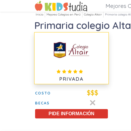
Mejores C
Inicio
Mejores Colegios en Perú
Colegio Altair
Primaria colegio Al
Primaria colegio Alta
PRIVADA
$$$
COSTO
BECAS
PIDE INFORMACIÓN