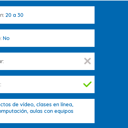
ón:
20 a 30
o:
No
r:
:
ctos de vídeo, clases en línea,
omputación, aulas con equipos