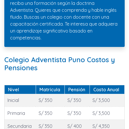
reciba una formación según la doctrina
Adventista. Quieres que comprenda y hable inglés
fluido. Buscas un colegio con docente con una
capacitación certificada. Te interesa que adquiera
un aprendizaje significativo basado en
competencias.
Colegio Adventista Puno Costos y
Pensiones
Nivel
Matrícula
Pensión
Costo Anual
Inicial
S/ 350
S/ 350
S/ 3,500
Primaria
S/ 350
S/ 350
S/ 3,500
Secundaria
S/ 350
S/ 400
S/ 4,350