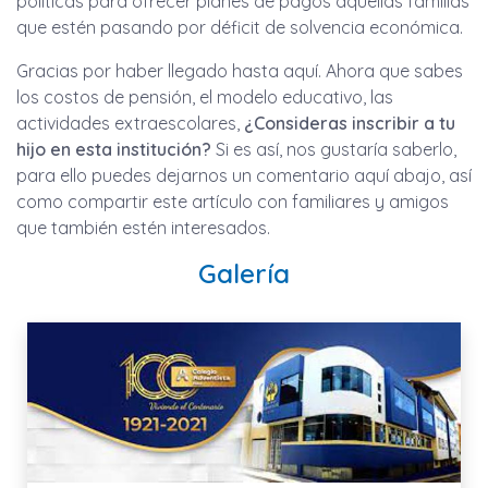
políticas para ofrecer planes de pagos aquellas familias
que estén pasando por déficit de solvencia económica.
Gracias por haber llegado hasta aquí. Ahora que sabes
los costos de pensión, el modelo educativo, las
actividades extraescolares,
¿Consideras inscribir a tu
hijo en esta institución?
Si es así, nos gustaría saberlo,
para ello puedes dejarnos un comentario aquí abajo, así
como compartir este artículo con familiares y amigos
que también estén interesados.
Galería