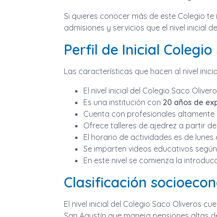
Si quieres conocer más de este Colegio te
admisiones y servicios que el nivel inicial
Perfil de Inicial Colegi
Las características que hacen al nivel inic
El nivel inicial del Colegio Saco Olive
Es una institución con
20 años de ex
Cuenta con profesionales altamente c
Ofrece talleres de ajedrez a partir de
El horario de actividades es de lunes a
Se imparten videos educativos según e
En este nivel se comienza la introducc
Clasificación socioeco
El nivel inicial del Colegio Saco Oliveros c
San Agustín que maneja pensiones altas de 