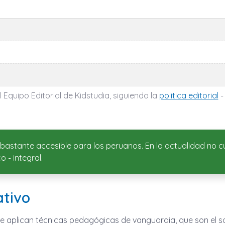
 Equipo Editorial de Kidstudia, siguiendo la
politica editorial
-
 bastante accesible para los peruanos. En la actualidad no 
 - integral.
ativo
os se aplican técnicas pedagógicas de vanguardia, que son el 