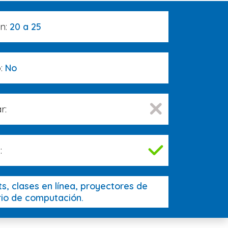
ón:
20 a 25
o:
No
r:
:
ts, clases en línea, proyectores de
rio de computación.