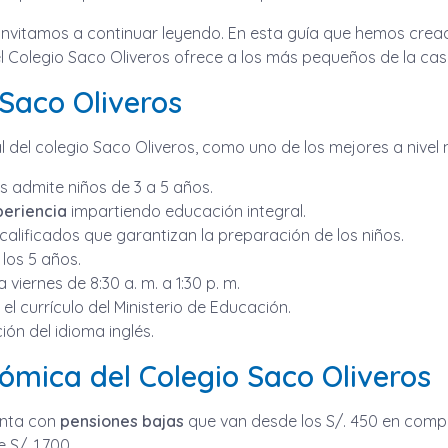
 invitamos a continuar leyendo. En esta guía que hemos cre
 del Colegio Saco Oliveros ofrece a los más pequeños de la cas
o Saco Oliveros
ial del colegio Saco Oliveros, como uno de los mejores a nivel
ros admite niños de 3 a 5 años.
periencia
impartiendo educación integral.
alificados que garantizan la preparación de los niños.
 los 5 años.
 viernes de 8:30 a. m. a 1:30 p. m.
l currículo del Ministerio de Educación.
ión del idioma inglés.
nómica del Colegio Saco Oliveros
uenta con
pensiones bajas
que van desde los S/. 450 en comp
S/. 1,700.