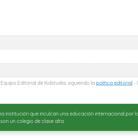
 Equipo Editorial de Kidstudia, siguiendo la
politica editorial
- 
na institución que inculcan una educación internacional por 
son un colegio de clase alta.