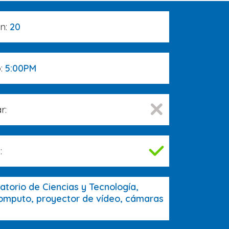
ón:
20
o:
5:00PM
r:
:
atorio de Ciencias y Tecnología,
omputo, proyector de vídeo, cámaras