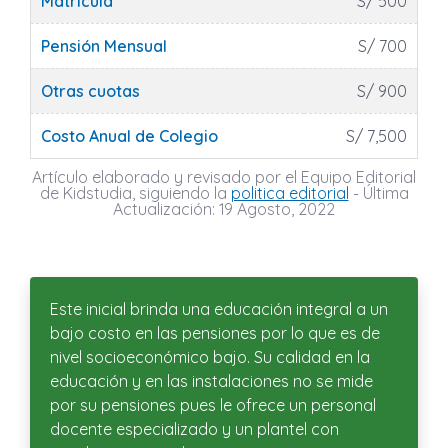
Matrícula
S/ 500
Pensión Mensual
S/ 700
Otras cuotas
S/ 900
Costo Anual de Colegio
S/ 7,500
Artículo elaborado y revisado por el Equipo Editorial
de Kidstudia, siguiendo la
politica editorial
- Última
Actualización: 19 Agosto, 2022
Este inicial brinda una educación integral a un
bajo costo en las pensiones por lo que es de
nivel socioeconómico bajo. Su calidad en la
educación y en las instalaciones no se mide
por su pensiones pues le ofrece un personal
docente especializado y un plantel con