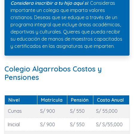
Considera inscribir a tu hijo aquí si
: Consideras
importante un colegio que imparta valores
cristianos. Deseas que se eduque a través de un
programa integral que incluye áreas académicas,
deportivas y culturales. Quieres que pueda recibir
su educación de manos de maestros capacitados
y certificados en las asignaturas que imparten.
Colegio Algarrobos Costos y
Pensiones
Nivel
Matrícula
Pensión
Costo Anual
Cunas
S/ 900
S/ 550
S/ 55,000
Inicial
S/ 900
S/ 550
S/ S/55,000